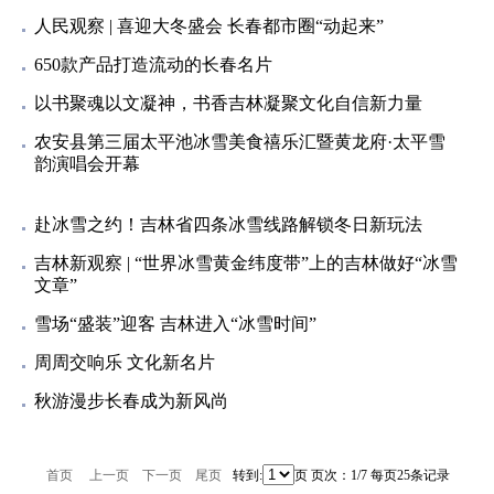
人民观察 | 喜迎大冬盛会 长春都市圈“动起来”
650款产品打造流动的长春名片
以书聚魂以文凝神，书香吉林凝聚文化自信新力量
农安县第三届太平池冰雪美食禧乐汇暨黄龙府·太平雪
韵演唱会开幕
赴冰雪之约！吉林省四条冰雪线路解锁冬日新玩法
吉林新观察 | “世界冰雪黄金纬度带”上的吉林做好“冰雪
文章”
雪场“盛装”迎客 吉林进入“冰雪时间”
周周交响乐 文化新名片
秋游漫步长春成为新风尚
首页
上一页
下一页
尾页
转到:
页 页次：1/7 每页25条记录