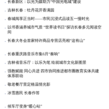
长春新区：以光为媒助力“中国光电城”建设
吉林长春：牡丹花开香满园
春城阅享正当时——市民沉浸式品读五一慢时光
以书香涵养城市气质 “世界读书日”探访长春多元阅读空
间
长春大冬会首家特许商品专营店亮相“这有山”
长春重庆路音乐市集6月“奏响”
吉林省音乐厅：以乐为笔 绘就城市文化新图景
强教赋能 同心共进 四市协同推进都市圈教育实体共建
体系联动
敬老餐厅里定格温情光影
冰雪惠民 长春作答
候车厅变身“暖心站”