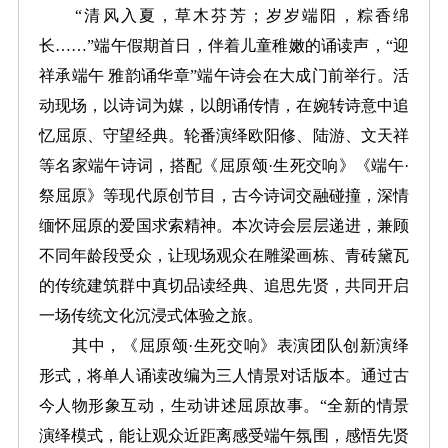
“清风入夏，草木芬芳；岁岁端阳，粽香绵
长……”端午假期首日，伴着儿童稚嫩的诵读声，“迎
祥承端午 雅韵诵华章”端午诗会在大成门前举行。活
动现场，以诗词为媒，以朗诵传情，在婉转诗意中追
忆屈原、守望经典。轮番演绎欧阳修、陆游、文天祥
等名家端午诗词，搭配《屈原颂·生死交响》《端午·
祭屈原》等现代原创节目，古今诗词交融碰撞，深情
缅怀屈原的爱国求索精神。本次诗会层层递进，兼顾
不同年龄段受众，让现场观众在雕梁画栋、青砖黛瓦
的传统建筑群中真切品读经典、追思先贤，共同开启
一场传统文化沉浸式体验之旅。
其中，《屈原颂·生死交响》表演团队创新演绎
形式，将单人诵读改编为三人情景对话版本。通过古
今人物形象互动，生动讲述屈原故事。“全新的情景
演绎模式，能让观众近距离感受端午氛围，感悟先贤