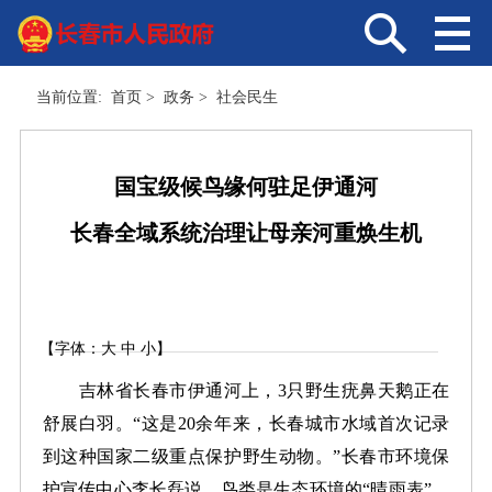
当前位置:
首页
>
政务
>
社会民生
国宝级候鸟缘何驻足伊通河
长春全域系统治理让母亲河重焕生机
【字体：
大
中
小
】
吉林省长春市伊通河上，3只野生疣鼻天鹅正在
舒展白羽。“这是20余年来，长春城市水域首次记录
到这种国家二级重点保护野生动物。”长春市环境保
护宣传中心李长磊说，鸟类是生态环境的“晴雨表”，