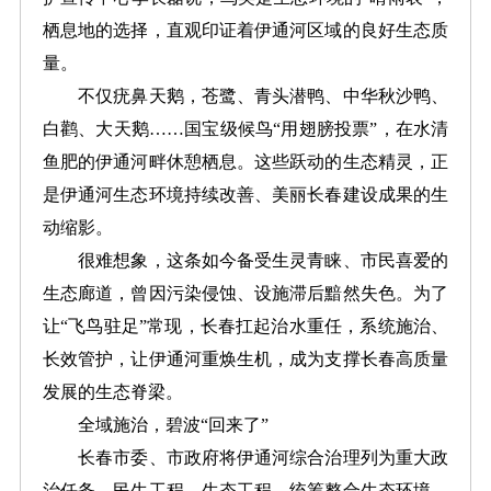
栖息地的选择，直观印证着伊通河区域的良好生态质
量。
不仅疣鼻天鹅，苍鹭、青头潜鸭、中华秋沙鸭、
白鹳、大天鹅……国宝级候鸟“用翅膀投票”，在水清
鱼肥的伊通河畔休憩栖息。这些跃动的生态精灵，正
是伊通河生态环境持续改善、美丽长春建设成果的生
动缩影。
很难想象，这条如今备受生灵青睐、市民喜爱的
生态廊道，曾因污染侵蚀、设施滞后黯然失色。为了
让“飞鸟驻足”常现，长春扛起治水重任，系统施治、
长效管护，让伊通河重焕生机，成为支撑长春高质量
发展的生态脊梁。
全域施治，碧波“回来了”
长春市委、市政府将伊通河综合治理列为重大政
治任务、民生工程、生态工程，统筹整合生态环境、