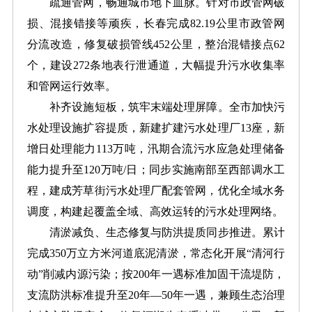
疏通管网，畅通城市地下血脉。针对市政管网破
损、混接错接等顽疾，长春完成82.19公里市政管网
分流改造，修复破损管线452公里，整治混错接点62
个，建设272条地表行泄通道，大幅提升污水收集率
和管网运行效率。
补齐设施短板，筑牢末端处理屏障。全市加快污
水处理设施扩容提质，新建扩建污水处理厂13座，新
增日处理能力113万吨，汛期合流污水应急处理储备
能力提升至120万吨/日；同步实施南部至西部调水工
程，建成芳草街污水处理厂配套管网，优化全域水务
调度，构建起覆盖全域、高效运转的污水处理网络。
清淤减负、生态修复与防洪提质同步推进。累计
完成350万立方米河道底泥清淤，常态化开展“清河行
动”削减内源污染；按200年一遇标准加固干流堤防，
支流防洪标准提升至20年—50年一遇，兼顾生态治理