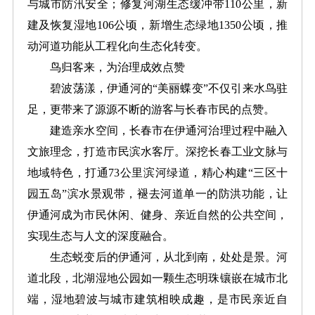
与城市防汛安全；修复河湖生态缓冲带110公里，新
建及恢复湿地106公顷，新增生态绿地1350公顷，推
动河道功能从工程化向生态化转变。
鸟归客来，为治理成效点赞
碧波荡漾，伊通河的“美丽蝶变”不仅引来水鸟驻
足，更带来了源源不断的游客与长春市民的点赞。
建造亲水空间，长春市在伊通河治理过程中融入
文旅理念，打造市民滨水客厅。深挖长春工业文脉与
地域特色，打通73公里滨河绿道，精心构建“三区十
园五岛”滨水景观带，褪去河道单一的防洪功能，让
伊通河成为市民休闲、健身、亲近自然的公共空间，
实现生态与人文的深度融合。
生态蜕变后的伊通河，从北到南，处处是景。河
道北段，北湖湿地公园如一颗生态明珠镶嵌在城市北
端，湿地碧波与城市建筑相映成趣，是市民亲近自