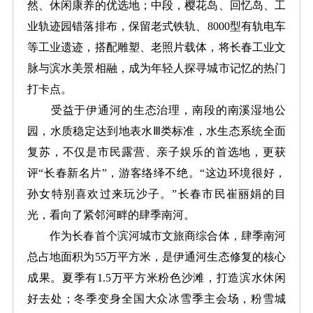
然、休闲康养的优选地；中段，樱花岛、回忆岛、工
业轨迹园错落排布，保留老式铁轨、8000型有轨电车
等工业遗迹，搭配雕塑、老照片载体，将长春工业文
脉与滨水美景相融，成为年轻人探寻城市记忆的热门
打卡点。
受益于伊通河的生态治理，南段的南溪湿地公
园，水质稳定达到地表水Ⅲ类标准，水生态系统全面
复苏，不仅是市民露营、亲子娱乐的首选地，更获
评“长春新名片”，游客络绎不绝。“这边环境很好，
孙女特别喜欢过来玩沙子。”长春市民崔丽娟的目
光，看向了紧邻河畔的肆季南河。
作为长春首个滨河城市文旅商综合体，肆季南河
总占地面积为55万平方米，是伊通河生态修复的核心
成果。夏季有1.5万平方米粉色沙滩，打造滨水休闲
好去处；冬季变身全国大众冰雪季主会场，粉雪城