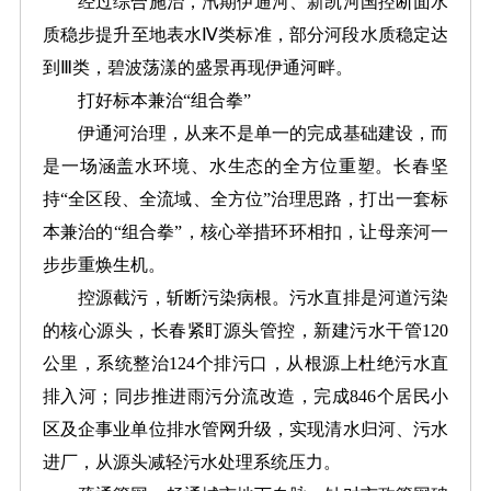
经过综合施治，汛期伊通河、新凯河国控断面水
质稳步提升至地表水Ⅳ类标准，部分河段水质稳定达
到Ⅲ类，碧波荡漾的盛景再现伊通河畔。
打好标本兼治“组合拳”
伊通河治理，从来不是单一的完成基础建设，而
是一场涵盖水环境、水生态的全方位重塑。长春坚
持“全区段、全流域、全方位”治理思路，打出一套标
本兼治的“组合拳”，核心举措环环相扣，让母亲河一
步步重焕生机。
控源截污，斩断污染病根。污水直排是河道污染
的核心源头，长春紧盯源头管控，新建污水干管120
公里，系统整治124个排污口，从根源上杜绝污水直
排入河；同步推进雨污分流改造，完成846个居民小
区及企事业单位排水管网升级，实现清水归河、污水
进厂，从源头减轻污水处理系统压力。