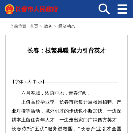
当前位置:
首页
>
政务
>
经济动态
长春：枝繁巢暖 聚力引育英才
【字体：
大
中
小
】
六月春城，浓荫匝地，青春涌动。
正值高校毕业季，长春市密集开展校园招聘、产
业对接等活动，域外引才的步伐也不断加快。一边深
耕本土留住青年人才，一边走出家门广纳四方英才，
长春依托“五优”服务进校园、“长春产业引才全国