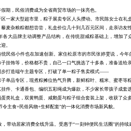
假期，民俗消费成为全省商贸市场的一抹亮色。
一家大型超市里，粽子展卖专区人头攒动。市民陈女士在礼盒
、藜麦杂粮粽都想尝尝，礼盒价位几十到几百元区间，走亲访友性
各大品牌主动调整产品结构，在传统甜咸粽基础上，增加了众
欢迎。
统民俗小件也在加速创新。家住松原市的市民张婷雯说，今年
柿子挂饰等，价格都不贵，自己一口气挑选了十多条，准备送给
打造端午主题专区，打破了单一粽子售卖模式——
子单品专区，现煮粽摊位热气升腾，新鲜粽叶、糯米、蜜枣等
件、卡通香包、编织五彩绳成为爆款，不少家长带孩子成套选
类礼盒，双黄鸭蛋、咸鹅蛋与粽子组合套装上架，收获了众多
令主食+民俗风物+生鲜配套”的一体化消费市场新风貌。
带动居家消费全线升温。受惠于“一刻钟便民生活圈”的持续