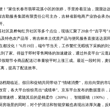
！”家住长春市翡翠花溪小区的张婷，手里拎着豆油，溜溜达达
勤服务集团有限责任公司主办，吉林省新电商产业协会承办的
开。
区及桦甸红升社区等多个点位，现场汇聚了20余个“吉字号”
品及特色农产品等，将吉林本土优质产品与便民服务直接送达居
都没化！”6月19日，端午节当天，工作繁忙无暇线下采购的刘
到了家。得益于即时零售网络的加速建设，通过外卖平台“云逛
期节令商品配送订单量较平时上涨三成。最近一段时间，麦
距离，提高了配送效率。
动档期临近。假日和促销共同带动了“情绪消费”，欣欣向荣的市
物节收官，各大平台纷纷亮出“成绩单”。京东平台发布的数据显示
额增速榜，紧随其后的是棉柔巾（269%）、智能眼镜（190%）、
新厨房场景的同时，对个护清洁和智能穿戴也表现出浓厚兴趣，