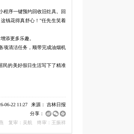
小程序一键预约回收旧灶具。回
这钱花得真舒心！”任先生笑着
增添更多乐趣。
各项清洁任务，顺带完成油烟机
居民的美好假日生活写下了精准
-06-22 11:27 来源：
吉林日报
分享：
燕 复审：吴航 终审：王振祥