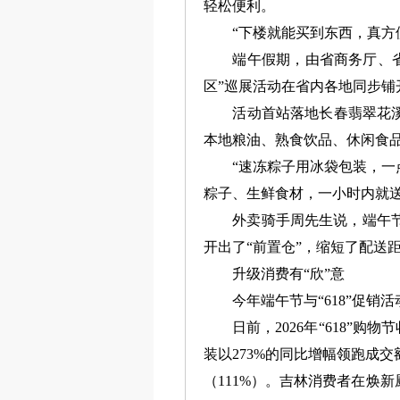
轻松便利。
“下楼就能买到东西，真方便
端午假期，由省商务厅、省吉
区”巡展活动在省内各地同步铺
活动首站落地长春翡翠花溪社
本地粮油、熟食饮品、休闲食
“速冻粽子用冰袋包装，一点
粽子、生鲜食材，一小时内就送
外卖骑手周先生说，端午节假
开出了“前置仓”，缩短了配送
升级消费有“欣”意
今年端午节与“618”促销活
日前，2026年“618”购
装以273%的同比增幅领跑成交
（111%）。吉林消费者在焕