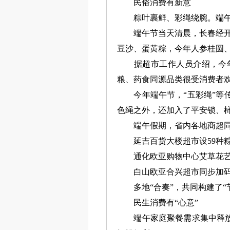
民俗消费有新意
粽叶裹鲜、彩绳绕腕。端午
端午节当天清晨，长春经开区
豆沙、蛋黄粽，今年人参桂圆
据超市工作人员介绍，今年
粮、药食同源品类很受消费者
今年端午节，“五彩绳”等传
色绳之外，还加入了平安锁、
端午假期，省内各地商超同步
延吉百货大楼超市设59种粽
通化欧亚购物中心艾草花艺挂
白山欧亚合兴超市同步加码蛋
多地“合奏”，共同构建了“节
民生消费有“心意”
端午家庭聚餐需求集中释放，