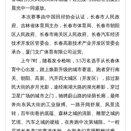
晨光中一同盛放。
本次赛事由中国田径协会认证，长春市人民政
府、吉林省体育局主办，长春市体育局、长春市朝阳
区人民政府、长春市南关区人民政府、长春汽车经济
技术开发区管委会、长春高新技术产业开发区管委会
承办，厦门文广体育有限公司运营。
上午7时，随着发令枪响，3.5万名选手从长春体
育中心出发，踏上焕新升级的城市赛道。跑者穿行南
关、朝阳、高新、汽开四大城区（开发区），掠过新
民大街的岁月光影，途经南湖大路的湖光桥影，穿过
卫星广场的城市之门，驰骋蔚山路的绿荫长廊，最终
奔向东风大街的工业脉搏。一路开阔舒展、风景流
转，百年街巷的底蕴、森林之城的清新、雕塑之城的
艺境、汽车之城的硬核，在奔跑中次第铺陈。“一程
尽览长春美”的赛道体验，令跑者们直呼酣畅过瘾，