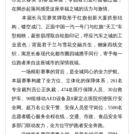
在脚步起落间感受这座幸福之城的活力与激情。
本届长马完赛奖牌取形于红旗创新大厦拱形结
构，镂空成门。正面中国一汽一号门与红旗“天工”车
型相映，菱形肌理取自轮胎印记，呼应汽车之城的工
业底色；背面君子兰与雪花交融共生，侧缘四线交
织，寓意长春现代化都市圈四城携手同行，寄予每一
位跑者来自这座城市的深情祝福。
一场精彩赛事的背后，是全城同心的全力护航。
本届赛事构建了全方位、立体化的保障体系，261名
专业裁判员公正执裁，474名医疗保障人员、30台救
护车、90组移动AED设备及8家定点医院织密医疗安
全网。超万名公安干警、安保人员坚守岗位，5500名
志愿者暖心服务全程在线，交通、市政、食品安全等
多部门联动发力，全方位守护跑者安全奔跑。