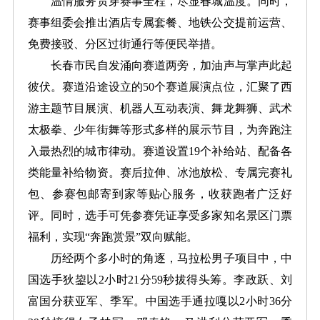
温情服务贯穿赛事全程，尽显春城温度。同时，
赛事组委会推出酒店专属套餐、地铁公交提前运营、
免费接驳、分区过街通行等便民举措。
长春市民自发涌向赛道两旁，加油声与掌声此起
彼伏。赛道沿途设立的50个赛道展演点位，汇聚了西
游主题节目展演、机器人互动表演、舞龙舞狮、武术
太极拳、少年街舞等形式多样的展示节目，为奔跑注
入最热烈的城市律动。赛道设置19个补给站、配备各
类能量补给物资。赛后拉伸、冰池放松、专属完赛礼
包、参赛包邮寄到家等贴心服务，收获跑者广泛好
评。同时，选手可凭参赛凭证享受多家知名景区门票
福利，实现“奔跑赏景”双向赋能。
历经两个多小时的角逐，马拉松男子项目中，中
国选手狄鋆以2小时21分59秒拔得头筹。李政跃、刘
富国分获亚军、季军。中国选手通拉嘎以2小时36分