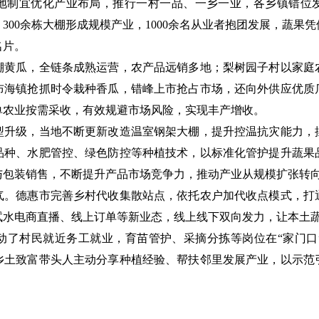
制宜优化产业布局，推行一村一品、一乡一业，各乡镇错位发
300余栋大棚形成规模产业，1000余名从业者抱团发展，蔬果
名片。
瓜，全链条成熟运营，农产品远销多地；梨树园子村以家庭
布海镇抢抓时令栽种香瓜，错峰上市抢占市场，还向外供应优质
单农业按需采收，有效规避市场风险，实现丰产增收。
级，当地不断更新改造温室钢架大棚，提升控温抗灾能力，
品种、水肥管控、绿色防控等种植技术，以标准化管护提升蔬果
与包装销售，不断提升产品市场竞争力，推动产业从规模扩张转
德惠市完善乡村代收集散站点，依托农户加代收点模式，打
试水电商直播、线上订单等新业态，线上线下双向发力，让本土
村民就近务工就业，育苗管护、采摘分拣等岗位在“家门口
乡土致富带头人主动分享种植经验、帮扶邻里发展产业，以示范