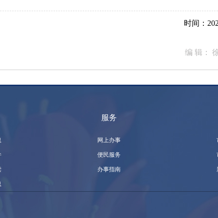
时间：2026
编 辑：
服务
息
网上办事
件
便民服务
读
办事指南
息