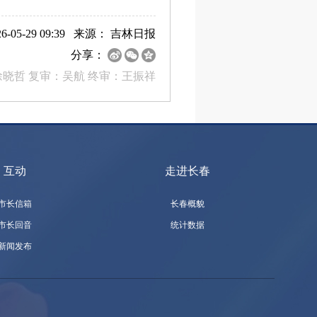
-05-29 09:39 来源：
吉林日报
分享：
徐晓哲 复审：吴航 终审：王振祥
互动
走进长春
市长信箱
长春概貌
市长回音
统计数据
新闻发布