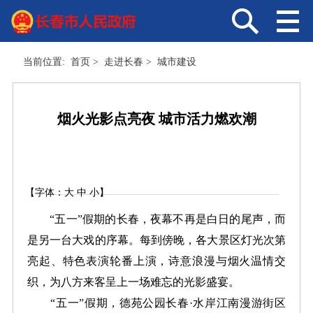
当前位置:
首页
>
走进长春
>
城市建设
烟火光影点亮夜 城市活力燃欢潮
【字体：
大
中
小
】
“五一”假期的长春，夜幕不再是白日的尾声，而
是另一台大戏的序幕。每到傍晚，各大景区灯光次第
亮起、特色表演轮番上演，诗意浪漫与烟火温情交
织，为八方来客呈上一场难忘的光影盛宴。
“五一”假期，德苑公园长春·水岸江南漫游街区