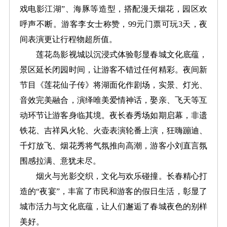
戏电影江湖”、海豚等造型，搭配漫天烟花，园区欢
呼声不断。游客李女士称赞，99元门票可玩3天，夜
间表演更让行程物超所值。
莲花岛影视城以沉浸式体验彰显春城文化底蕴，
景区延长闭园时间，让游客不错过任何精彩。夜间新
节目《莲花仙子传》将湖面化作剧场，实景、灯光、
音效完美融合，演绎唯美爱情神话，娶亲、飞天等互
动环节让游客身临其境。夜长春秀场如期启幕，非遗
铁花、吉祥风火轮、火壶表演轮番上演，狂嗨蹦迪、
千灯放飞、烟花秀将气氛推向高潮，游客小刘直言氛
围感拉满、意犹未尽。
烟火与光影交织，文化与欢乐碰撞。长春精心打
造的“夜宴”，丰富了市民和游客的假日生活，彰显了
城市活力与文化底蕴，让人们邂逅了春城夜色的别样
美好。