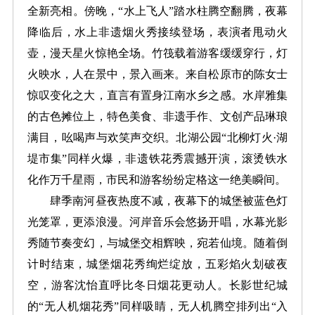
全新亮相。傍晚，“水上飞人”踏水柱腾空翻腾，夜幕
降临后，水上非遗烟火秀接续登场，表演者甩动火
壶，漫天星火惊艳全场。竹筏载着游客缓缓穿行，灯
火映水，人在景中，景入画来。来自松原市的陈女士
惊叹变化之大，直言有置身江南水乡之感。水岸雅集
的古色摊位上，特色美食、非遗手作、文创产品琳琅
满目，吆喝声与欢笑声交织。北湖公园“北柳灯火·湖
堤市集”同样火爆，非遗铁花秀震撼开演，滚烫铁水
化作万千星雨，市民和游客纷纷定格这一绝美瞬间。
肆季南河昼夜热度不减，夜幕下的城堡被蓝色灯
光笼罩，更添浪漫。河岸音乐会悠扬开唱，水幕光影
秀随节奏变幻，与城堡交相辉映，宛若仙境。随着倒
计时结束，城堡烟花秀绚烂绽放，五彩焰火划破夜
空，游客沈怡直呼比冬日烟花更动人。长影世纪城
的“无人机烟花秀”同样吸睛，无人机腾空排列出“入