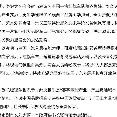
身披大冬会会徽与标识的中国一汽红旗车队整齐列阵、红韵闪
的产业实力，更生动诠释了民族自主品牌主动担当、全力护航大
、艺术爱好者及一汽员工联袂绘就的33米手绘长卷惊艳亮相，长卷
中国一汽旗下七大品牌车型、冰雪健儿的飒爽英姿、净月潭春城
人民聚力迎盛会的炽热期盼。
亦功与中国一汽首席技能大师、研发总院试制部首席技师杨永
试专家张天，红旗车主、短道速滑冬奥冠军武大靖，以及长春公
键，将现场气氛推向高潮。与会人员纷纷表示，将以“人人都是东
民同心、全城联动，持续升温冰雪盛会氛围，充分展现长春开放包
总经理陈彬表示，此次携手是“赛事赋能产业、产业反哺城市
为契机，传递中国品牌强音，讲好中国冰雪故事，让“国车力量”
相辉映，让长春因世界大冬会绽放全新风采。
市副市长刘大蔚，市政府秘书长张海治参加活动。