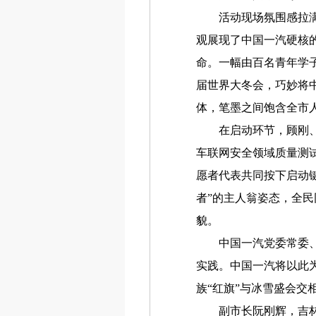
活动现场氛围感拉满，
观展现了中国一汽硬核
命。一幅由百名青年学子
届世界大冬会，巧妙将
体，笔墨之间饱含全市
在启动环节，顾刚、刘
车联网安全领域质量测
愿者代表共同按下启动
者”的主人翁姿态，全
貌。
中国一汽党委常委、副
实践。中国一汽将以此
族“红旗”与冰雪盛会交
副市长阮刚辉，吉林