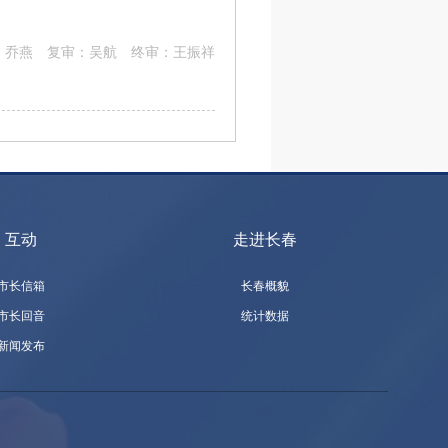
:
乔燕 复审：吴航 终审：王振祥
互动
走进长春
市长信箱
长春概貌
市长回音
统计数据
新闻发布