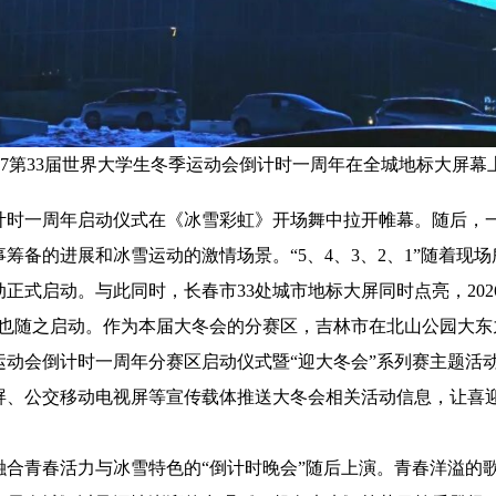
027第33届世界大学生冬季运动会倒计时一周年在全城地标大屏幕
计时一周年启动仪式在《冰雪彩虹》开场舞中拉开帷幕。随后，
筹备的进展和冰雪运动的激情场景。“5、4、3、2、1”随着现
正式启动。与此同时，长春市33处城市地标大屏同时点亮，202
赛也随之启动。作为本届大冬会的分赛区，吉林市在北山公园大东
运动会倒计时一周年分赛区启动仪式暨“迎大冬会”系列赛主题活
大屏、公交移动电视屏等宣传载体推送大冬会相关活动信息，让喜
青春活力与冰雪特色的“倒计时晚会”随后上演。青春洋溢的