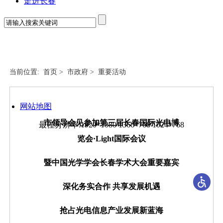
走进长春
当前位置:
首页
>
市政府
>
重要活动
网站地图
市领导会见参加第三届长春国际光电博
最佳分辨率:1920*1080 1366*768 1024*768
览会·Light国际会议
暨中国光学学会长春学术大会重要嘉宾
深化务实合作 共享发展机遇
抢占光电信息产业发展新蓝海