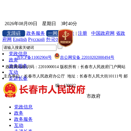
2026年08月09日 星期日 3时40分
无障碍
政务服务
一网搜
登录
|
注册
中国政府网
省政
府网
English
Русский
한국어
党政信息
吉ICP备11002904号
吉公网安备 22010202000494号
政务
政务服务
政府网站标识码：2201000014
版权所有：长春市人民政府门户网站
互动
主办单位：长春市人民政府办公厅
地址：长春市人民大街10111号 邮
走进长春
编：130022
市政府
党政信息
政务
政务服务
互动