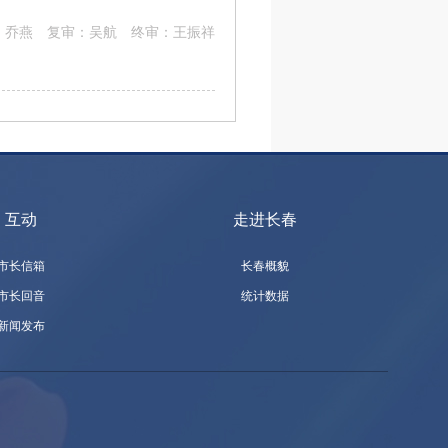
:
乔燕 复审：吴航 终审：王振祥
互动
走进长春
市长信箱
长春概貌
市长回音
统计数据
新闻发布