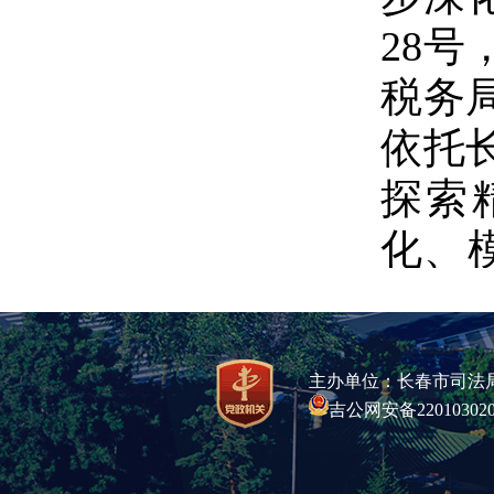
28号
税务
依托
探索
化、
务进
备，
主办单位：长春市司法局 
可监
吉公网安备220103020
监管